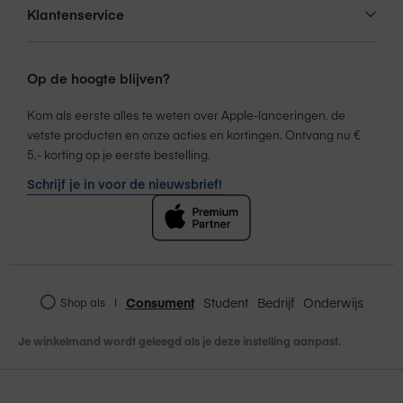
Klantenservice
Magnetische bevestiging
5000 mAh powerbank
Op de hoogte blijven?
15W Qi2 draadloos opladen
20W USB-C PD snelladen
Kom als eerste alles te weten over Apple-lanceringen, de
vetste producten en onze acties en kortingen. Ontvang nu €
Bluetooth-koppeling
5,- korting op je eerste bestelling.
Snapstand Max
Schrijf je in voor de nieuwsbrief!
Uitgeschoven hoogte: tot 180 cm
Ingeklapt formaat: 28 cm
Bluetooth remote: tot 10 m bereik
Functies
Kantelbare kop: 200°
Consument
Student
Bedrijf
Onderwijs
Shop als
|
SnapStudio Light
Je winkelmand wordt geleegd als je deze instelling aanpast.
102 krachtige LED’s voor helder, egaal licht
Verstelbare helderheid: 10 stappen of