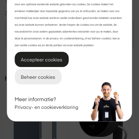
2 jaar garantie
op Apple.
Voor een optimaal werkende website gebruiken wij cookies. De cookies maken het
Achteraf betalen met Klarna?
Ook dat kan.
winkelen makkelijker door bepaalde gegevens van jou te onthouden, ze maken voor ons
inzichtelijk hoe onze website werkt en welke onderdelen goed worden bekeken waardoor
wij onze website kunnen verbeteren. Verder helpen de cookies ons om de website, de
nieuwsbrief en onze (extern geplaatste) advertenties relevanter voor jou te maken, door
€ 239,00
In winkelmand
deze te personaliseren. In de privacy- en cookieverklaring, of via 'beheer cookies', kan je
zien welke cookies wij en derde partijen via onze website plaatsen.
Accepteer cookies
Bekijk winkelvoorraad
Beheer cookies
Handig voor erbij
Meer informatie?
Privacy- en cookieverklaring