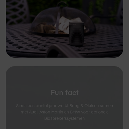
Fun fact
Sinds een aantal jaar werkt Bang & Olufsen samen
met Audi, Aston Martin en BMW voor optionele
luidsprekerssystemen.