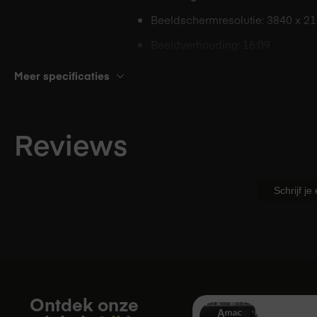
Beeldschermresolutie: 3840 x 2
Beeldverhouding: 16:09
Screen technologie: IPS
Meer specificaties
Display extra
Luidsprekers
info
Hoogte instelbaar
Reviews
Draaibaar scherm
Kantelbaar
Schrijf je
90 graden kantelbaar
Reactiesnelheid
5ms
Ontdek onze