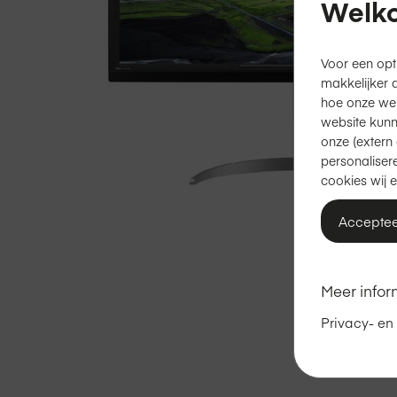
Welko
Voor een opt
makkelijker 
hoe onze we
website kunn
onze (extern 
personalisere
cookies wij e
Acceptee
Ga
Meer infor
naar
het
Privacy- en
begin
van
de