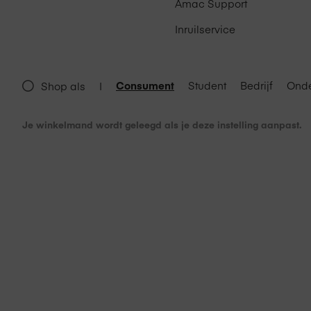
Amac Support
Inruilservice
Mac modellen met USB-C of HD
Geschikt voor
iPad modellen met USB-C
Consument
Student
Bedrijf
Onde
Shop als
|
Je winkelmand wordt geleegd als je deze instelling aanpast.
LG UltraFine 32UQ850V-W monit
AC kabel
In de doos
HDMI kabel
DisplayPort kabel.
Lees meer over
Amac garantie
.