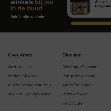
winkels
bij jou
Arnhem
in de buurt
Roggestra
Audio
2 x 5W output
Bekijk alle winkels
Power adapter
Voeding
Imput 100-240V
Over Amac
Diensten
Onze winkels
Alle Amac Diensten
iPad mini 7, iPad mini 6, iPad Pro 1
(2020/2021), iPad Pro 12,9-inch (20
Werken bij Amac
Reparatie & herstel
Accessoire
Pro 11 inch (2018-2022), iPad Air 1
Algemene voorwaarden
Amac Trainingen
geschikt voor
M2 (2024), iPad Air 13-inch M4 (202
iPad Air (2020/2022), iPad 11 inch 
Cookies & privacybeleid
Verzekeringen
MacBook Air, MacBook Neo, Mac Pr
Amac Safe