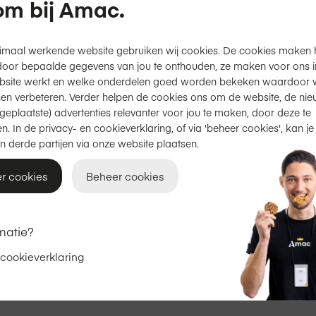
m bij Amac.
Productinformatie
imaal werkende website gebruiken wij cookies. De cookies maken 
door bepaalde gegevens van jou te onthouden, ze maken voor ons inz
bsite werkt en welke onderdelen goed worden bekeken waardoor w
Gratis thuisbezorgd
of
afhal
en verbeteren. Verder helpen de cookies ons om de website, de nie
2 jaar garantie
op Apple.
geplaatste) advertenties relevanter voor jou te maken, door deze te
n. In de privacy- en cookieverklaring, of via 'beheer cookies', kan je
Achteraf betalen met Klarna
n derde partijen via onze website plaatsen.
Productinformatie
r cookies
Beheer cookies
matie?
Adviesprijs
€ 499,00
€ 439,00
 cookieverklaring