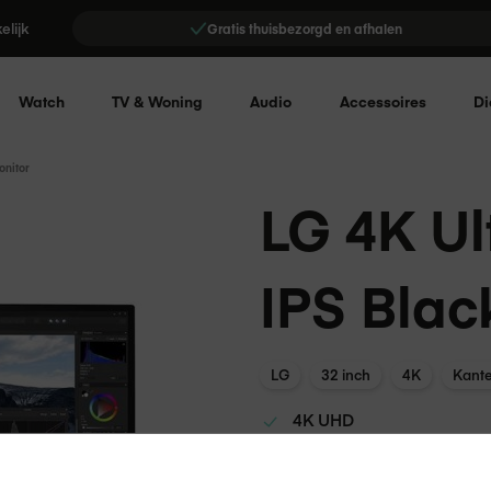
elijk
Gratis thuisbezorgd en afhalen
Watch
TV & Woning
Audio
Accessoires
Di
onitor
LG 4K Ul
IPS Blac
LG
32 inch
4K
Kante
4K UHD
60Hz & 5ms reactietijd