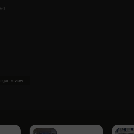
160
 eigen review