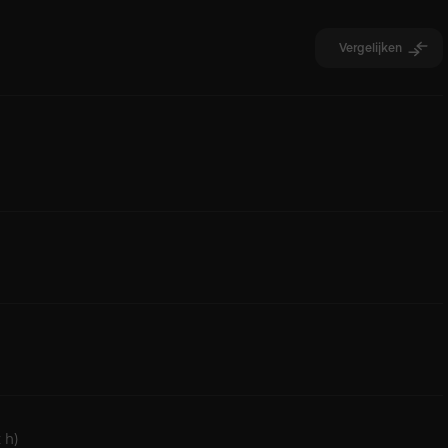
 matte afwerking zorgt voor minder reflectie en meer focus
Vergelijken
en
ling
 h)