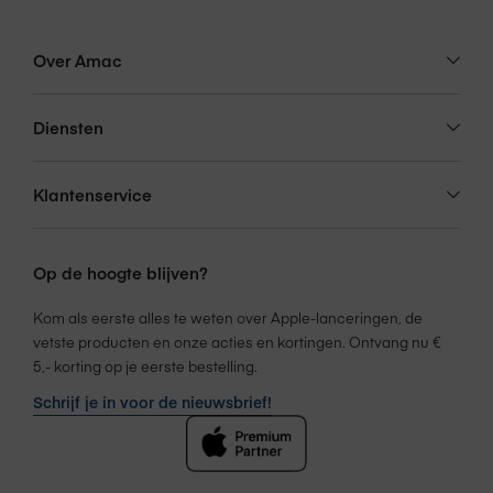
dingen moeiteloos voor elkaar krijgen. Dankzij baan­brekende
Processor
M4 8C-CPU & 8C-GPU
privacy­bescherming kun je erop vertrouwen dat alleen jij bij je
Over Amac
gegevens kan en niemand anders. Zelfs Apple niet.
Diensten
Processor type
Apple M4
Klantenservice
Werkgeheugen
24 GB
Op de hoogte blijven?
Kom als eerste alles te weten over Apple-lanceringen, de
Grafische processor
8C-GPU
vetste producten en onze acties en kortingen. Ontvang nu €
5,- korting op je eerste bestelling.
Schrijf je in voor de nieuwsbrief!
12MP Center Stage-camera met
onder­steuning voor Bureauweergave
Video opnemen in 1080p HD
Camera