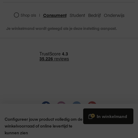
Geavanceerde beeldsignaal­processor
met computationele videografie
Consument
Student
Bedrijf
Onderwijs
Shop als
|
Je winkelmand wordt geleegd als je deze instelling aanpast.
Wifi
Draadloze 802.11ax wifi 6E-
voorziening
Draadloos
Compatibel met IEEE
802.11a/b/g/n/ac
Bluetooth
Draadloze Bluetooth 5.3-technologie
Twee Thunderbolt/USB 4-poorten
Knoppen en
Mini‑jack-aansluiting
connectors
€ 2.119,00
In winkelmand
Configureer jouw product volledig om de
winkelvoorraad of online levertijd te
kunnen zien
Hifi-systeem met zes speakers en