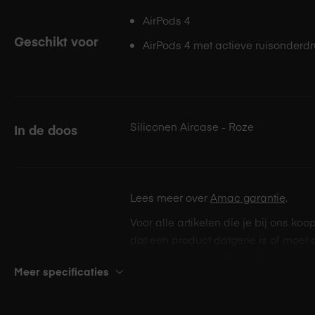
AirPods 4
Geschikt voor
AirPods 4 met actieve ruisonderd
Siliconen Aircase - Roze
In de doos
Lees meer over
Amac garantie
.
Voor alle artikelen die je bij ons koo
dat een product datgene is of moet 
verwachten. Voor alle producten gel
Meer specificaties
consumentengarantie. Deze garantie
Service &
wettelijke garantie.
garantie