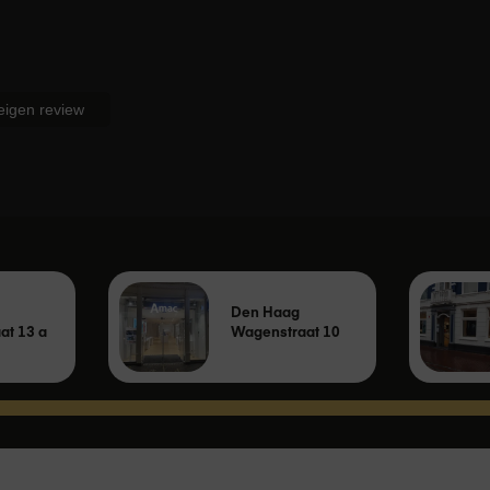
pt, wordt er door de fabrikant van het product één jaar
r loopt de garantie voor dit product dan via de fabrikant of
ard twee jaar consumentengarantie bij een niet-zakelijke
in dat je tweede garantiejaar via Amac zal verlopen.
 eigen review
Den Haag
at 13 a
Wagenstraat 10