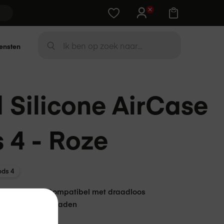
Training cadeau bij Apple-device
Zoek
ensten
ZOEK
Silicone AirCase
s 4 - Roze
ods 4
Compatibel met draadloos
opladen