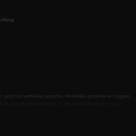
rukking
pt, geldt de wettelijke garantie. Wettelijke garantie wil zeggen
doen wat de consument er in alle redelijkheid van mag
dt ook een fabrieksgarantie, of een extra door Amac geboden
s staan hieronder omschreven en doen niets af aan de