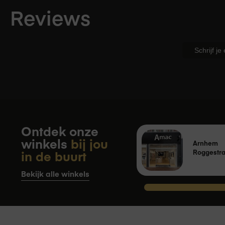
Wanneer je bij Amac een product koo
Reviews
garantie verleend. Gedurende dit jaa
maker. Amac biedt daarnaast standa
aankoop van een product. Dit houdt 
Schrijf je
Ontdek onze
winkels
bij jou
Arnhem
in de buurt
Roggestra
Bekijk alle winkels