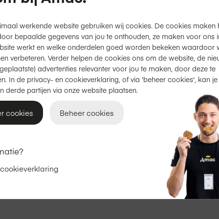
Productinformatie
imaal werkende website gebruiken wij cookies. De cookies maken 
door bepaalde gegevens van jou te onthouden, ze maken voor ons inz
bsite werkt en welke onderdelen goed worden bekeken waardoor w
en verbeteren. Verder helpen de cookies ons om de website, de nie
Gratis thuisbezorgd
of
afhal
geplaatste) advertenties relevanter voor jou te maken, door deze te
2 jaar garantie
op Apple.
n. In de privacy- en cookieverklaring, of via 'beheer cookies', kan je
n derde partijen via onze website plaatsen.
Achteraf betalen met Klarna
r cookies
Beheer cookies
€ 19,95
matie?
 cookieverklaring