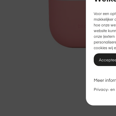
Voor een opt
makkelijker 
hoe onze we
website kunn
onze (extern 
personalisere
cookies wij e
Acceptee
Meer infor
Ga
naar
Privacy- en
het
begin
van
de