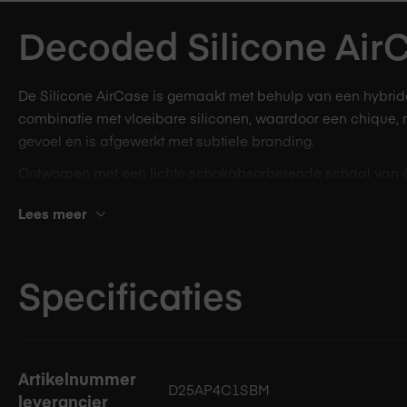
afbeeldingen-
Decoded Silicone AirC
gallerij
De Silicone AirCase is gemaakt met behulp van een hybrid
combinatie met vloeibare siliconen, waardoor een chique, 
gevoel en is afgewerkt met subtiele branding.
Ontworpen met een lichte schokabsorberende schaal van é
bieden. Deze verfijnde hoes geeft je AirPods een gedurfde 
Lees meer
opladen.
Specificaties
Specificaties
Artikelnummer
D25AP4C1SBM
leverancier