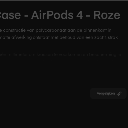
ase - AirPods 4 - Roze
e constructie van polycarbonaat aan de binnenkant in
matte afwerking ontstaat met behoud van een zacht, strak
én millimeter om krassen te voorkomen en bescherming te
look voor dagelijks gebruik en is compatibel met draadloos
Vergelijken