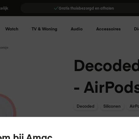
elijk
Gratis thuisbezorgd en afhalen
Watch
TV & Woning
Audio
Accessoires
Di
hoesje
Decoded 
- AirPod
Decoded
Siliconen
AirP
Chique afwerking
Schokabsorberend
m bij Amac.