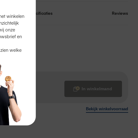
Specificaties
Reviews
het winkelen
ichtelijk
ij onze
uwsbrief en
en
in de winkel.
 zien welke
?
Ook dat kan.
In winkelmand
Bekijk winkelvoorraad