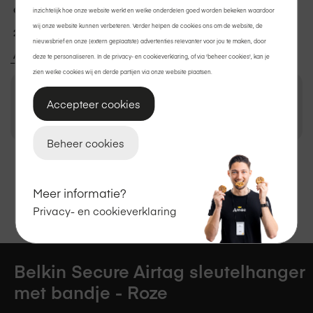
Gratis thuisbezorgd
of
afhalen
in de winkel.
inzichtelijk hoe onze website werkt en welke onderdelen goed worden bekeken waardoor
wij onze website kunnen verbeteren. Verder helpen de cookies ons om de website, de
2 jaar garantie
op Apple.
nieuwsbrief en onze (extern geplaatste) advertenties relevanter voor jou te maken, door
Achteraf betalen met Klarna?
Ook dat kan.
deze te personaliseren. In de privacy- en cookieverklaring, of via 'beheer cookies', kan je
zien welke cookies wij en derde partijen via onze website plaatsen.
Accepteer cookies
€ 13,95
In winkelmand
Beheer cookies
Bekijk winkelvoorraad
Meer informatie?
Privacy- en cookieverklaring
Belkin Secure Airtag sleutelhanger
met bandje - Roze