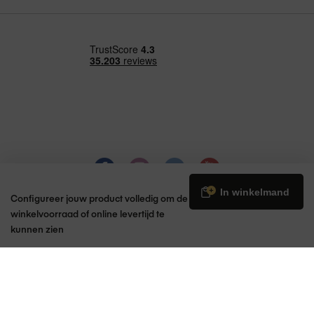
€ 13,95
In winkelmand
Configureer jouw product volledig om de
winkelvoorraad of online levertijd te
kunnen zien
© 2026 Amac | Apple Premium Partner
Back to top