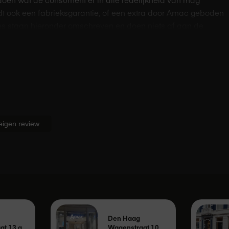
dt ook een fabrieksgarantie, of een extra door Amac geboden
s staan hieronder omschreven en doen niets af aan de
pt, wordt er door de fabrikant van het product één jaar
r loopt de garantie voor dit product dan via de fabrikant of
ard twee jaar consumentengarantie bij een niet-zakelijke
in dat je tweede garantiejaar via Amac zal verlopen.
 eigen review
Den Haag
at 13 a
Wagenstraat 10