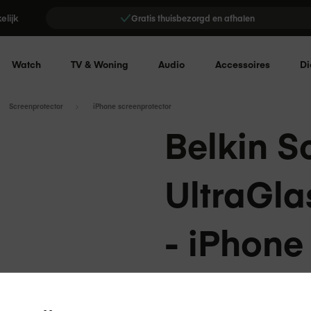
elijk
Gratis thuisbezorgd en afhalen
Watch
TV & Woning
Audio
Accessoires
Di
Screenprotector
iPhone screenprotector
Belkin S
UltraGla
- iPhone
Belkin
Gehard glas