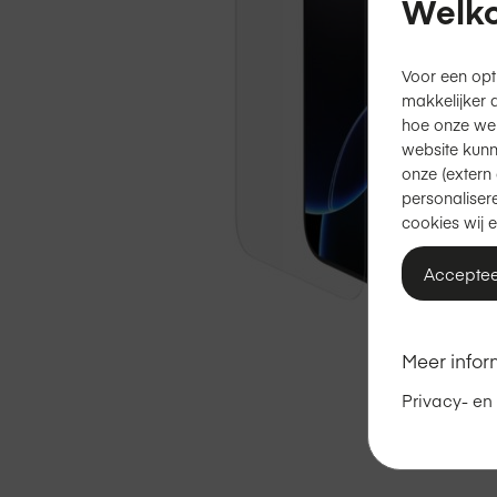
Welko
Voor een opt
makkelijker 
hoe onze we
website kunn
onze (extern 
personalisere
cookies wij e
Acceptee
Ga
Meer infor
naar
het
Privacy- en
begin
van
de