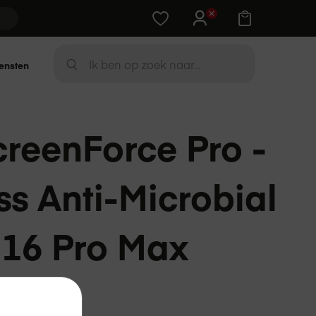
Training cadeau bij Apple-device
Zoek
ensten
ZOEK
creenForce Pro -
ss Anti-Microbial
 16 Pro Max