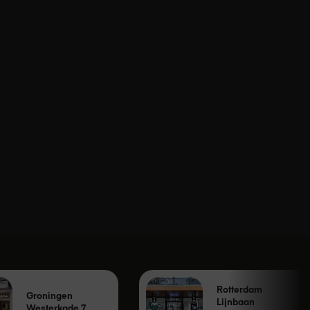
Rotterdam
Groningen
Lijnbaan
Westerkade 7