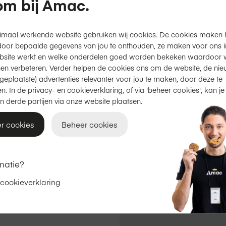
m bij Amac.
Onze sterkste, meest
duurzame screenprotecto
nu toe
imaal werkende website gebruiken wij cookies. De cookies maken 
Nu tot 2,7x sterker dan 
door bepaalde gegevens van jou te onthouden, ze maken voor ons inz
glas
bsite werkt en welke onderdelen goed worden bekeken waardoor w
en verbeteren. Verder helpen de cookies ons om de website, de nie
geplaatste) advertenties relevanter voor jou te maken, door deze te
n. In de privacy- en cookieverklaring, of via 'beheer cookies', kan je
Productinformatie
n derde partijen via onze website plaatsen.
r cookies
Beheer cookies
Gratis thuisbezorgd
of
afhal
2 jaar garantie
op Apple.
matie?
Achteraf betalen met Klarna
 cookieverklaring
€ 24,95