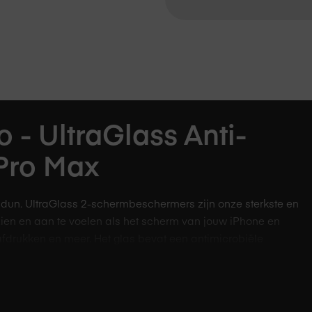
 - UltraGlass Anti-
 Pro Max
m dun. UltraGlass 2-schermbeschermers zijn onze sterkste en
 zien en aan te voelen als het scherm van jouw iPhone en
afdrukken en meer. Het glas bevat een antimicrobiële
ng en degradatie.
toe**