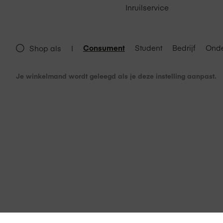
Inruilservice
Consument
Student
Bedrijf
Onde
Shop als
|
Je winkelmand wordt geleegd als je deze instelling aanpast.