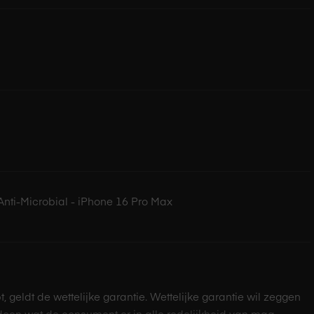
Anti-Microbial - iPhone 16 Pro Max
pt, geldt de wettelijke garantie. Wettelijke garantie wil zeggen
doen wat de consument er in alle redelijkheid van mag