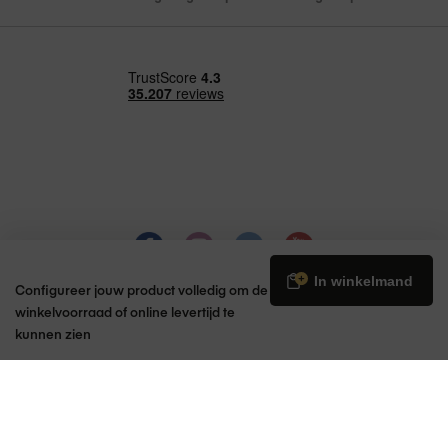
€ 69,95
In winkelmand
Configureer jouw product volledig om de
winkelvoorraad of online levertijd te
kunnen zien
© 2026 Amac | Apple Premium Partner
Back to top