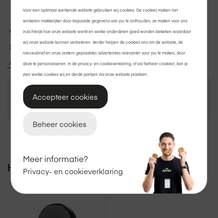
Voor een optimaal werkende website gebruiken wij cookies. De cookies maken het
winkelen makkelijker door bepaalde gegevens van jou te onthouden, ze maken voor ons
Gratis thuisbezorgd
of
afhalen
in de winkel.
inzichtelijk hoe onze website werkt en welke onderdelen goed worden bekeken waardoor
wij onze website kunnen verbeteren. Verder helpen de cookies ons om de website, de
2 jaar garantie
op Apple.
nieuwsbrief en onze (extern geplaatste) advertenties relevanter voor jou te maken, door
Achteraf betalen met Klarna?
Ook dat kan.
deze te personaliseren. In de privacy- en cookieverklaring, of via 'beheer cookies', kan je
zien welke cookies wij en derde partijen via onze website plaatsen.
Accepteer cookies
€ 69,95
In winkelmand
Beheer cookies
Bekijk winkelvoorraad
Meer informatie?
Handig voor erbij
Privacy- en cookieverklaring