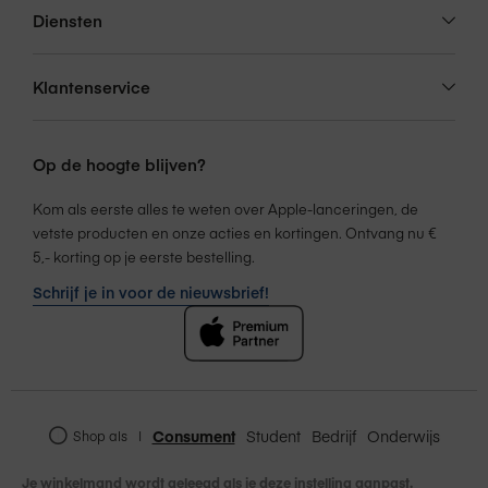
Lees meer over
Amac garantie
.
Diensten
Voor alle artikelen die je bij ons koopt, geldt de
wettelijke garantie. Wettelijke garantie wil
Klantenservice
zeggen dat een product datgene is of moet
doen wat de consument er in alle redelijkheid
van mag verwachten. Voor alle producten geldt
Op de hoogte blijven?
ook een fabrieksgarantie, of een extra door
Amac geboden consumentengarantie. Deze
Kom als eerste alles te weten over Apple-lanceringen, de
garanties staan hieronder omschreven en doen
Service &
vetste producten en onze acties en kortingen. Ontvang nu €
niets af aan de wettelijke garantie.
garantie
5,- korting op je eerste bestelling.
Wanneer je bij Amac een product koopt, wordt
Schrijf je in voor de nieuwsbrief!
er door de fabrikant van het product één jaar
garantie verleend. Gedurende dit jaar loopt de
garantie voor dit product dan via de fabrikant of
maker. Amac biedt daarnaast standaard twee
jaar consumentengarantie bij een niet-zakelijke
aankoop van een product. Dit houdt in dat je
Consument
Student
Bedrijf
Onderwijs
Shop als
|
tweede garantiejaar via Amac zal verlopen.
Je winkelmand wordt geleegd als je deze instelling aanpast.