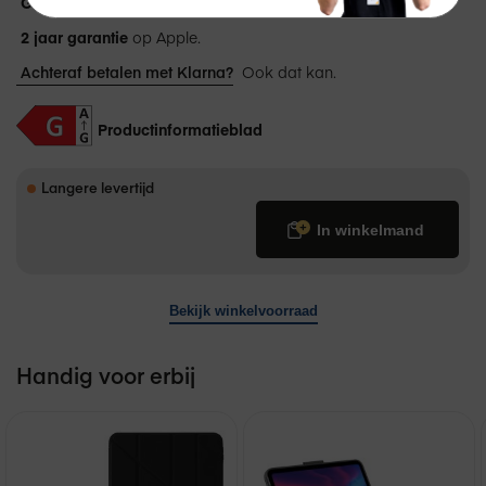
Gratis thuisbezorgd
of
afhalen
in de winkel.
2 jaar garantie
op Apple.
Achteraf betalen met Klarna?
Ook dat kan.
Productinformatieblad
Langere levertijd
€ 639,00
In winkelmand
Bekijk winkelvoorraad
Handig voor erbij