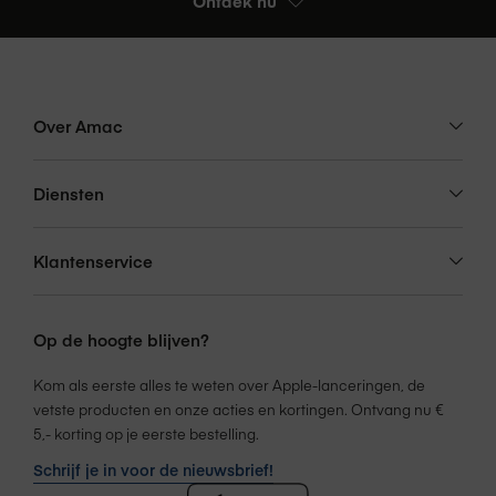
Ontdek nu
True Tone-weergave
500 nits helderheid
Display extra info
Vingerafdruk­­­bestendige, vetafstotende
coating
Over Amac
Ondersteunt Apple Pencil
(USB‑C)
Diensten
Ondersteunt Apple Pencil
(1e generatie)
Klantenservice
Processor
A16 Bionic-chip
Op de hoogte blijven?
Kom als eerste alles te weten over Apple-lanceringen, de
vetste producten en onze acties en kortingen. Ontvang nu €
Processor type
Apple A16
5,- korting op je eerste bestelling.
Schrijf je in voor de nieuwsbrief!