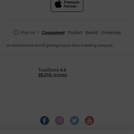
Opslag
256GB
Consument
Student
Bedrijf
Onderwijs
Shop als
|
12-MP Groothoekcamera,
diafragma ƒ/1.8
Je winkelmand wordt geleegd als je deze instelling aanpast.
Tot 5x digitale zoom
Lens met vijf elementen
Autofocus met Focus Pixels
Panorama (tot 63 MP)
Camera
Slimme HDR 4
Geotagging voor foto’s
Automatische beeld­­stabilisatie
Burst‑modus
Bestandsstructuren afbeeldingen: HEIF
en JPEG